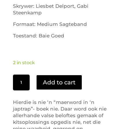
Skrywer: Liesbet Delport, Gabi
Steenkamp
Formaat: Medium Sagteband
Toestand: Baie Goed
2 in stock
Eet
Add to cart
slim
en
bly
Hierdie is nie ‘n “maerword in ‘n
slank
japtrap”- boek nie. Daar word ook nie
quantity
allerhande valse beloftes gemaak of
kitsoplossings opgedis nie, net die
reine waarheid, gegrond op