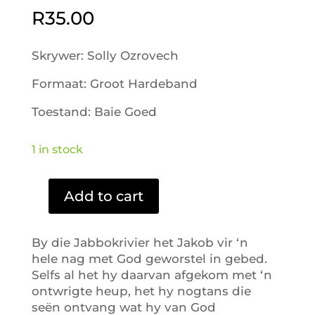
R
35.00
Skrywer: Solly Ozrovech
Formaat: Groot Hardeband
Toestand: Baie Goed
1 in stock
Add to cart
Van
aangesig
tot
By die Jabbokrivier het Jakob vir ‘n
aangesig
hele nag met God geworstel in gebed.
quantity
Selfs al het hy daarvan afgekom met ‘n
ontwrigte heup, het hy nogtans die
seën ontvang wat hy van God