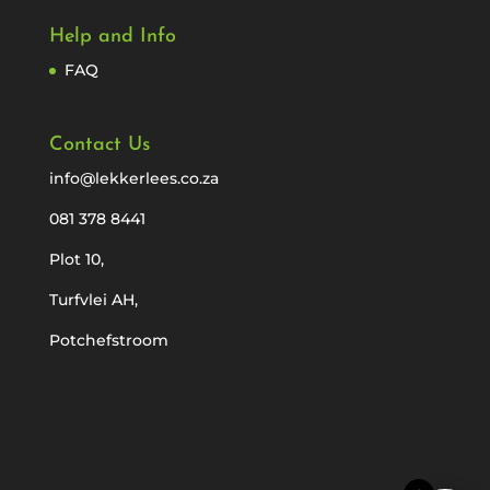
Help and Info
FAQ
Contact Us
info@lekkerlees.co.za
081 378 8441
Plot 10,
Turfvlei AH,
Potchefstroom