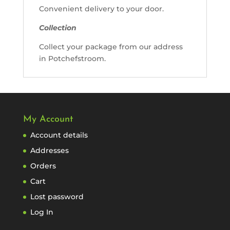
Convenient delivery to your door.
Collection
Collect your package from our address
in Potchefstroom.
My Account
Account details
Addresses
Orders
Cart
Lost password
Log In