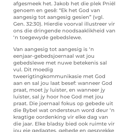
afgesmeek het. Jakob het die plek Pniël
genoem en gesê: “Ek het God van
aangesig tot aangesig gesien” (vgl.
Gen. 32:30). Hierdie voorval illustreer vir
ons die dringende noodsaaklikheid van
‘n toegewyde gebedslewe.
Van aangesig tot aangesig is ‘n
eenjaar-gebedsjoernaal wat jou
gebedslewe met nuwe betekenis sal
vul. Dit moedig
tweerigtingkommunikasie met God
aan en sal jou laat besef: wanneer God
praat, moet jy luister, en wanneer jy
luister, sal jy hoor hoe God met jou
praat. Die joernaal fokus op gebede uit
die Bybel wat ondersteun word deur ‘n
kragtige oordenking vir elke dag van
die jaar. Elke bladsy bied ook ruimte vir
jou eie gedagtes, gebede en gesprekke